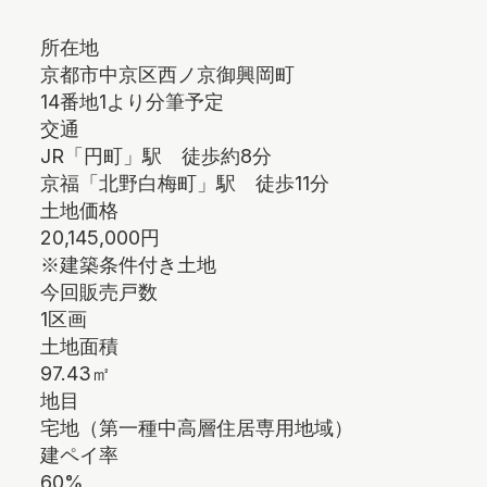
所在地
京都市中京区西ノ京御興岡町
14番地1より分筆予定
交通
JR「円町」駅 徒歩約8分
京福「北野白梅町」駅 徒歩11分
土地価格
20,145,000円
※建築条件付き土地
今回販売戸数
1区画
土地面積
97.43㎡
地目
宅地（第一種中高層住居専用地域）
建ペイ率
60%