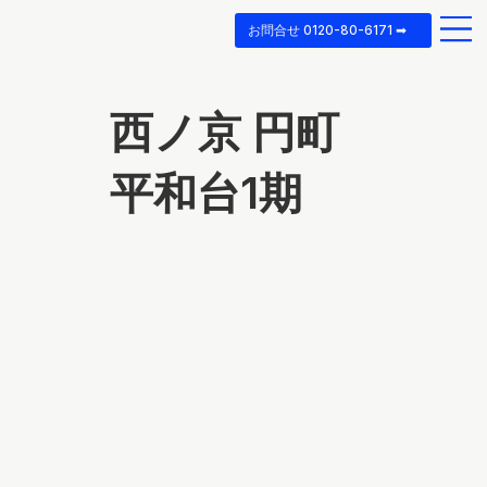
お問合せ 0120-80-6171 ➡
西ノ京 円町
平和台1期