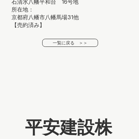
石清水八幡平和台 16号地
所在地：
京都府八幡市八幡馬場31他
【売約済み】
一覧に戻る ＞＞
平安建設株