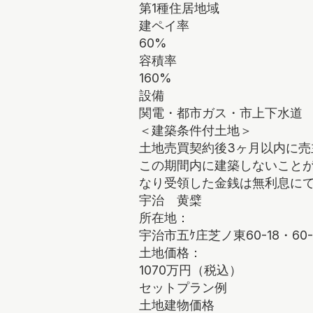
第1種住居地域
建ペイ率
60%
容積率
160%
設備
関電・都市ガス・市上下水道
＜建築条件付土地＞
土地売買契約後3ヶ月以内に
この期間内に建築しないこと
なり受領した金銭は無利息に
宇治 黄檗
所在地：
宇治市五ｹ庄芝ノ東60-18・60-
土地価格：
1070万円（税込）
セットプラン例
土地建物価格