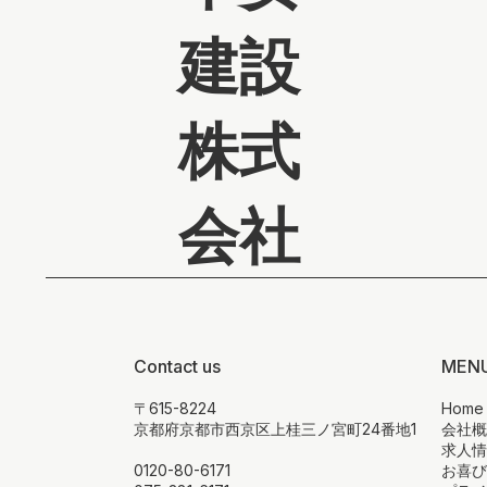
建設
株式
会社
Contact us
MEN
〒615-8224
Home
京都府京都市西京区上桂三ノ宮町24番地1
会社
求人
0120-80-6171
お喜