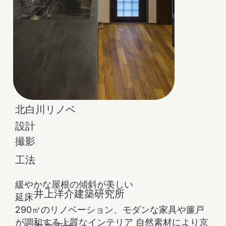
北白川リノベ
設計
撮影
​工法
緩やかな屋根の傾斜が美しい
井上洋介建築研究所
延床
290㎡のリノベーション、モダンな家具や簾戸
が調和する上質なインテリア 自然素材により京