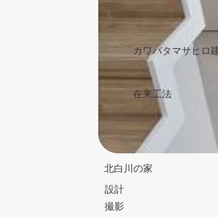
カワバタマサヒロ
在来工法
北白川の家
設計
撮影