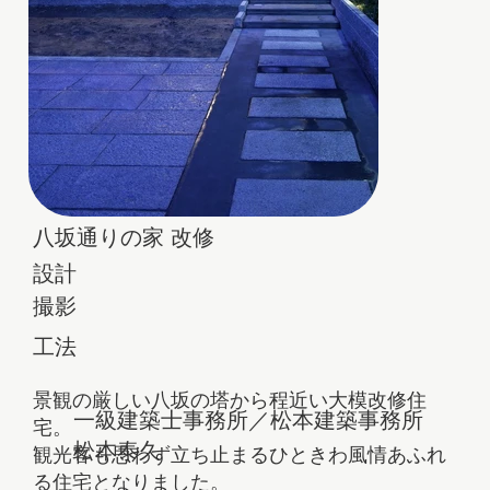
八坂通りの家 改修
設計
撮影
​工法
景観の厳しい八坂の塔から程近い大模改修住
一級建築士事務所／松本建築事務所
宅。
松本泰久
観光客も思わず立ち止まるひときわ風情あふれ
る住宅となりました。