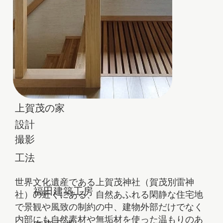
上賀茂の家
設計
撮影
​工法
世界文化遺産である上賀茂神社（賀茂別雷神
福田建築工房
社）の近くにある、自然あふれる閑静な住宅地
で景観や風致の制約の中、建物外部だけでなく
内部にも自然素材や無垢材を使った温もりのあ